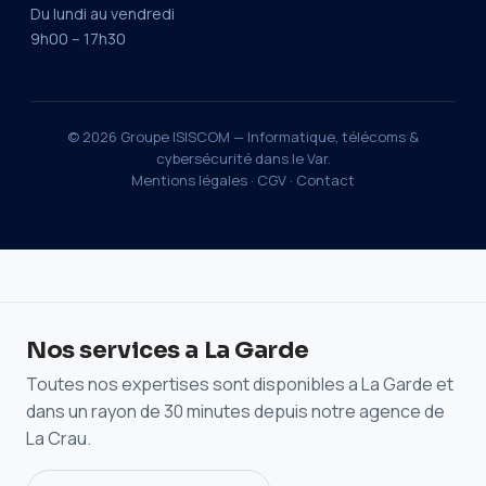
Du lundi au vendredi
9h00 – 17h30
© 2026 Groupe ISISCOM — Informatique, télécoms &
cybersécurité dans le Var.
Mentions légales
·
CGV
·
Contact
Nos services a La Garde
Toutes nos expertises sont disponibles a La Garde et
dans un rayon de 30 minutes depuis notre agence de
La Crau.