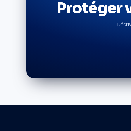
Protéger v
Décri