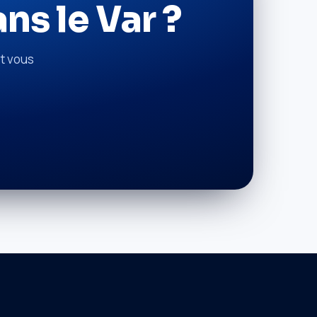
ns le Var ?
t vous