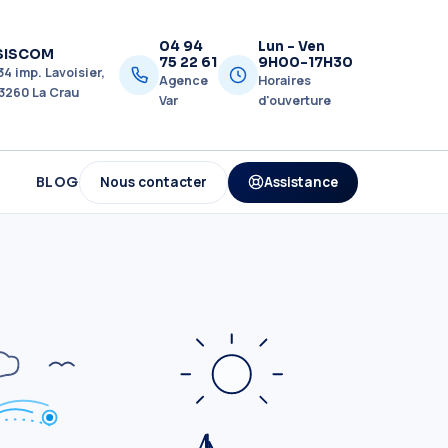
04 94
Lun - Ven
SISCOM
75 22 61
9H00-17H30
34 imp. Lavoisier,
Agence
Horaires
3260 La Crau
Var
d'ouverture
Nous contacter
Assistance
BLOG