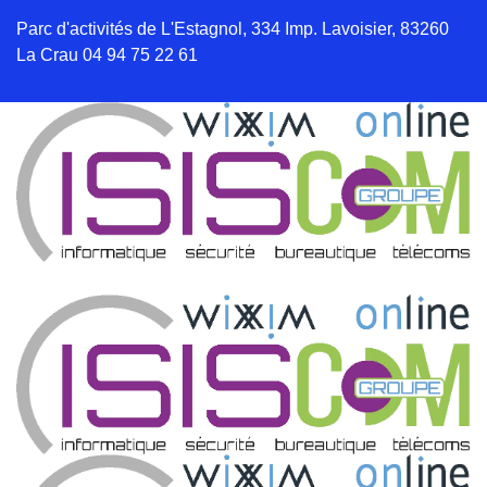
Parc d'activités de L'Estagnol, 334 Imp. Lavoisier, 83260
La Crau
04 94 75 22 61