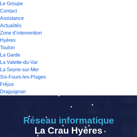
Le Groupe
Contact
Assistance
Actualités
Zone d’intervention
Hyères
Toulon
La Garde
La Valette-du-Var
La Seyne-sur-Mer
Six-Fours-les-Plages
Fréjus
Draguignan
Réseau informatique
La Crau Hyères