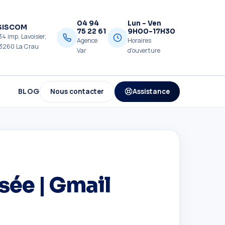
04 94
Lun - Ven
SISCOM
75 22 61
9H00-17H30
34 imp. Lavoisier,
Agence
Horaires
3260 La Crau
Var
d'ouverture
Nous contacter
Assistance
BLOG
sée | Gmail