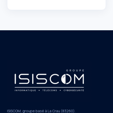
ISISCOM, groupe basé à La Crau (83260).