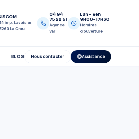
04 94
Lun - Ven
SISCOM
75 22 61
9H00-17H30
34 imp. Lavoisier,
Agence
Horaires
3260 La Crau
Var
d'ouverture
Nous contacter
Assistance
BLOG