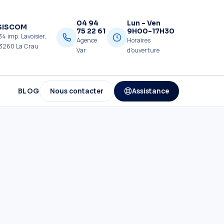
04 94
Lun - Ven
SISCOM
75 22 61
9H00-17H30
34 imp. Lavoisier,
Agence
Horaires
3260 La Crau
Var
d'ouverture
Nous contacter
Assistance
BLOG