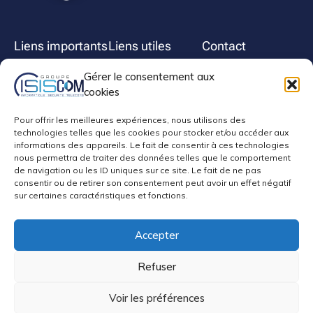
Liens importants
Liens utiles
Contact
Mentions légales
Entreprise informatique
ISISCOM Parc d'activité
Gérer le consentement aux
La Crau, Hyères et
de l'Estagnol, 334 Imp.
Politique des cookies
cookies
Toulon
Lavoisier, 83260, La
Contact
Crau
Matériel informatique
Pour offrir les meilleures expériences, nous utilisons des
Le groupe
bonjour@isiscom
La Crau, Hyères et
technologies telles que les cookies pour stocker et/ou accéder aux
.cloud
Conditions générales
Toulon
informations des appareils. Le fait de consentir à ces technologies
de vente
nous permettra de traiter des données telles que le comportement
04 94 75 22 61
Téléphonie Fixe La
de navigation ou les ID uniques sur ce site. Le fait de ne pas
Crau, Hyères et Toulon
consentir ou de retirer son consentement peut avoir un effet négatif
Sécurité informatique
sur certaines caractéristiques et fonctions.
La Crau, Hyères et
Toulon
Réseau informatique La
Accepter
Crau, Hyères et Toulon
Refuser
Voir les préférences
Tous droits réservés